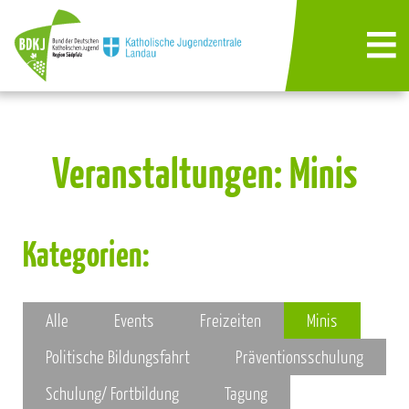
Veranstaltungen: Minis
Kategorien:
Alle
Events
Freizeiten
Minis
Politische Bildungsfahrt
Präventionsschulung
Schulung/ Fortbildung
Tagung