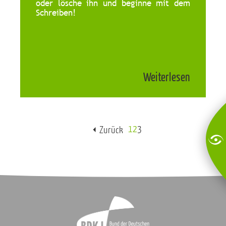
oder lösche ihn und beginne mit dem
Schreiben!
Weiterlesen
1
2
3
Zurück