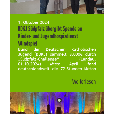
1. Oktober 2024
BDKJ Südpfalz übergibt Spende an
Kinder- und Jugendhospizdienst
Windspiel
Bund der Deutschen Katholischen
Jugend (BDKJ) sammelt 3.000€ durch
„Südpfalz-Challenge“ (Landau,
01.10.2024) Mitte April fand
deutschlandweit die 72-Stunden-Aktion
statt, an der in der Südpfalz 600 Kinder
und Jugendliche in 19 Aktionsgruppen
Weiterlesen
teilnahmen. Die Gruppen aus Pfarreien
und Jugendverbänden hatten die
Aufgabe, innerhalb von 72 Stunden ein
soziales Projekt vor Ort zu
verwirklichen. Neben der
Projektaufgabe […]