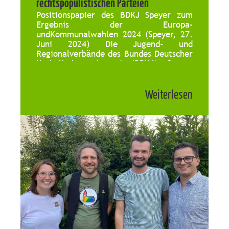
rechtspopulistischen Parteien
Positionspapier des BDKJ Speyer zum
Ergebnis der Europa-
undKommunalwahlen 2024 (Speyer, 27.
Juni 2024) Die Jugend- und
Regionalverbände des Bundes Deutscher
Katholischer Jugend (BDKJ) Speyer
positionieren sich im Nachgang der
Europa- und Kommunalwahlen in
Weiterlesen
Rheinland-Pfalz und im Saarland für
eine demokratische und solidarische
Gesellschaft und bekräftigen die
Forderung der Absenkung des
Wahlalters auf 16 Jahre […]