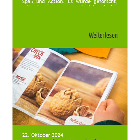
Spaß und Action. Es wurde geforscht,
erkundet, gegessen und viel gelacht.
Leonie und Georgina, die FSJ’ler*innen
vom BDKJ Speyer haben uns tatkräftig
unterstützt. Toll war […]
Weiterlesen
22. Oktober 2024