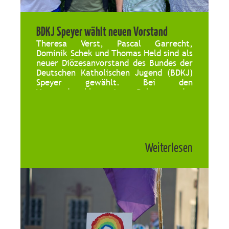
BDKJ Speyer wählt neuen Vorstand
Theresa Verst, Pascal Garrecht,
Dominik Schek und Thomas Held sind als
neuer Diözesanvorstand des Bundes der
Deutschen Katholischen Jugend (BDKJ)
Speyer gewählt. Bei den
Vorstandswahlen im Rahmen der
Diözesanversammlung vom 14. bis 16.
Juni in Bad Dürkheim wählte die
Versammlung Dominik Schek als neuen
Geistlichen Verbandsleiter. Für Schek,
bedeutet die Wahl nun einen Wechsel
Weiterlesen
aus […]