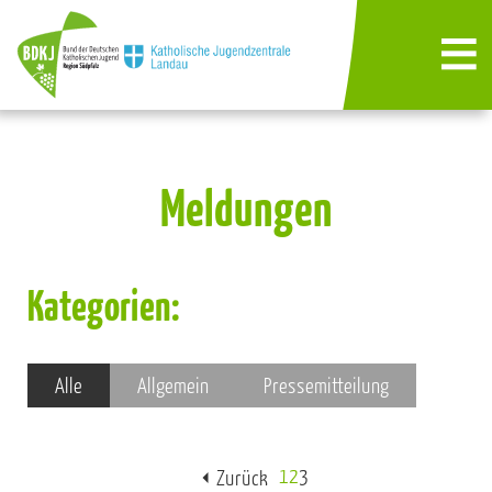
Meldungen
Kategorien:
Alle
Allgemein
Pressemitteilung
1
2
3
Zurück