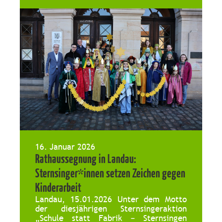
Begleitpersonen im St. Franziskus
Gymnasium und Realschule in
Kaiserslautern zusammen. „Im
Mittelpunkt der Feier standen
Begegnung, Gemeinschaft und der Dank
[…]
16. Januar 2026
Rathaussegnung in Landau:
Sternsinger*innen setzen Zeichen gegen
Kinderarbeit
Landau, 15.01.2026 Unter dem Motto
der diesjährigen Sternsingeraktion
„Schule statt Fabrik – Sternsingen