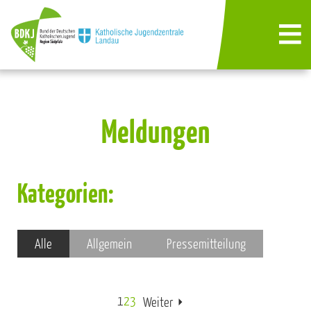
Meldungen
Kategorien:
Alle
Allgemein
Pressemitteilung
1
2
3
Weiter