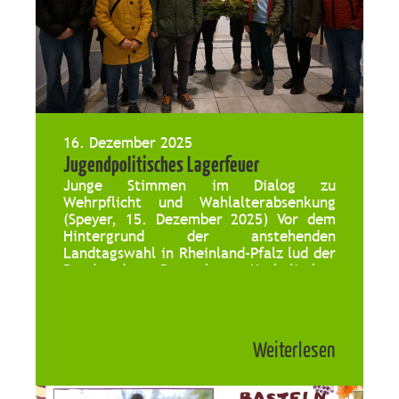
16. Dezember 2025
Jugendpolitisches Lagerfeuer
Junge Stimmen im Dialog zu
Wehrpflicht und Wahlalterabsenkung
(Speyer, 15. Dezember 2025) Vor dem
Hintergrund der anstehenden
Landtagswahl in Rheinland-Pfalz lud der
Bund der Deutschen Katholischen
Jugend (BDKJ) Speyer am vergangenen
Freitag zu einem jugendpolitischen
Lagerfeuer ein. In offener Atmosphäre
kamen Vertreter*innen des BDKJ sowie
Weiterlesen
die drei
Landtagsabgeordneten Lisett Stuppy (Bündnis
90/ Die Grünen), Claus Schick (SPD) und