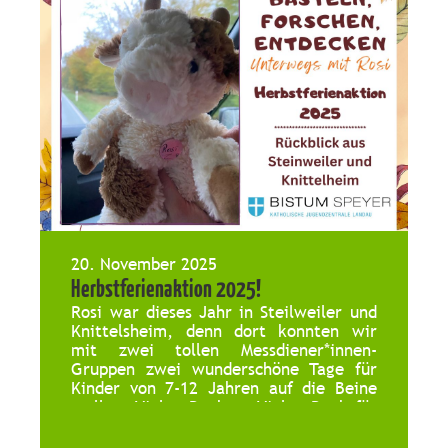
Michael Wagner (CDU) ins
Gespräch. Ziel der Veranstaltung war
es, […]
20. November 2025
Herbstferienaktion 2025!
Rosi war dieses Jahr in Steilweiler und
Knittelsheim, denn dort konnten wir
mit zwei tollen Messdiener*innen-
Gruppen zwei wunderschöne Tage für
Kinder von 7-12 Jahren auf die Beine
stellen. Vielen Dank an Vielen Dank für
euer Engagement!!! Eure Rosi und das
Team der KJZ Landau.