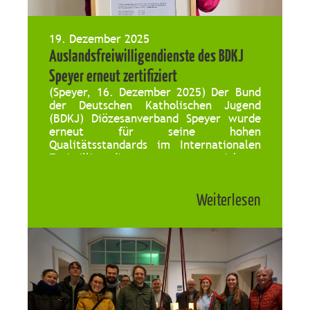
19. Dezember 2025
Auslandsfreiwilligendienste des BDKJ
Speyer erneut zertifiziert
(Speyer, 16. Dezember 2025) Der Bund
der Deutschen Katholischen Jugend
(BDKJ) Diözesanverband Speyer wurde
erneut für seine hohen
Qualitätsstandards im Internationalen
Freiwilligendienst ausgezeichnet.
Etablierte Krisen- und Notfallpläne,
kompetente und individuelle
Weiterlesen
Vorbereitung und Begleitung der
Freiwilligen, intensive Zusammenarbeit
mit und Evaluierung der
Partnerorganisationen und
Einsatzstellen sind nur einige Punkte,
die beim Zertifizierungsverfahren
überprüft werden. Jedes Jahr […]